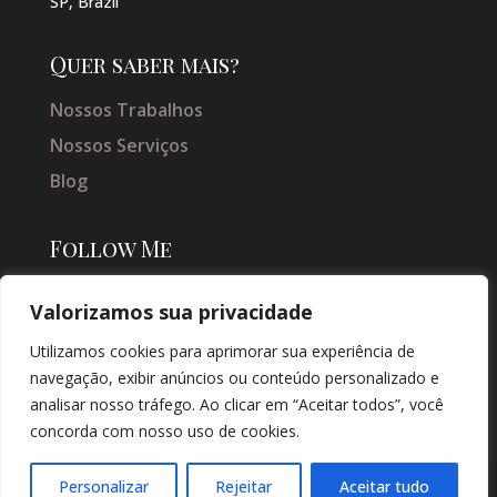
SP, Brazil
Quer saber mais?
Nossos Trabalhos
Nossos Serviços
Blog
Follow Me
Valorizamos sua privacidade
Utilizamos cookies para aprimorar sua experiência de
navegação, exibir anúncios ou conteúdo personalizado e
analisar nosso tráfego. Ao clicar em “Aceitar todos”, você
concorda com nosso uso de cookies.
© COPYRIGHT 2026 → JACQUELINE VIEIRA MAKEUP → POR: CONEKI -
SOLUÇÕES DIGITAIS |
CRIAÇÃO DE SITES
Personalizar
Rejeitar
Aceitar tudo