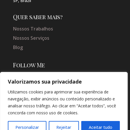
SP, Brazil
Quer saber mais?
Nossos Trabalhos
Nossos Serviços
Blog
Follow Me
Valorizamos sua privacidade
Utilizamos cookies para aprimorar sua experiência de
navegação, exibir anúncios ou conteúdo personalizado e
analisar nosso tráfego. Ao clicar em “Aceitar todos”, você
concorda com nosso uso de cookies.
© COPYRIGHT 2026 → JACQUELINE VIEIRA MAKEUP → POR: CONEKI -
SOLUÇÕES DIGITAIS |
CRIAÇÃO DE SITES
Personalizar
Rejeitar
Aceitar tudo