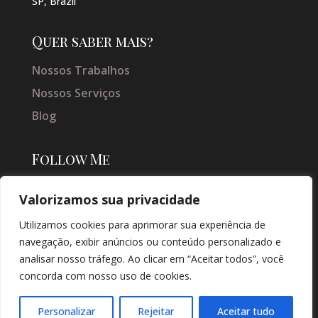
SP, Brazil
Quer saber mais?
Nossos Trabalhos
Nossos Serviços
Blog
Follow Me
Valorizamos sua privacidade
Utilizamos cookies para aprimorar sua experiência de
navegação, exibir anúncios ou conteúdo personalizado e
analisar nosso tráfego. Ao clicar em “Aceitar todos”, você
concorda com nosso uso de cookies.
© COPYRIGHT 2026 → JACQUELINE VIEIRA MAKEUP → POR: CONEKI -
SOLUÇÕES DIGITAIS |
CRIAÇÃO DE SITES
Personalizar
Rejeitar
Aceitar tudo