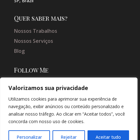
SP, Brazil
Quer saber mais?
Nossos Trabalhos
Nossos Serviços
Blog
Follow Me
Valorizamos sua privacidade
Utilizamos cookies para aprimorar sua experiência de
navegação, exibir anúncios ou conteúdo personalizado e
analisar nosso tráfego. Ao clicar em “Aceitar todos”, você
concorda com nosso uso de cookies.
© COPYRIGHT 2026 → JACQUELINE VIEIRA MAKEUP → POR: CONEKI -
SOLUÇÕES DIGITAIS |
CRIAÇÃO DE SITES
Personalizar
Rejeitar
Aceitar tudo