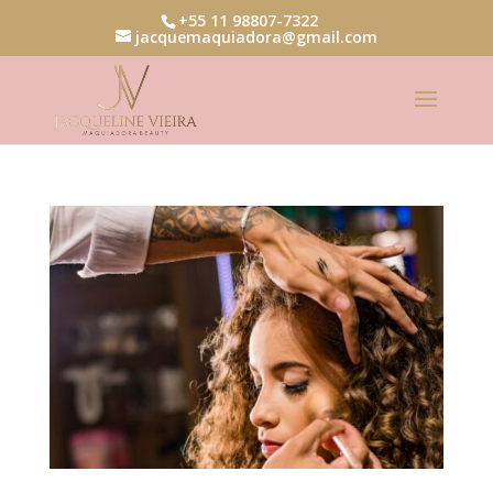
+55 11 98807-7322
jacquemaquiadora@gmail.com