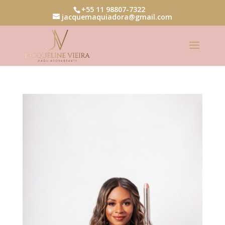
+55 11 98807-7322
jacquemaquiadora@gmail.com