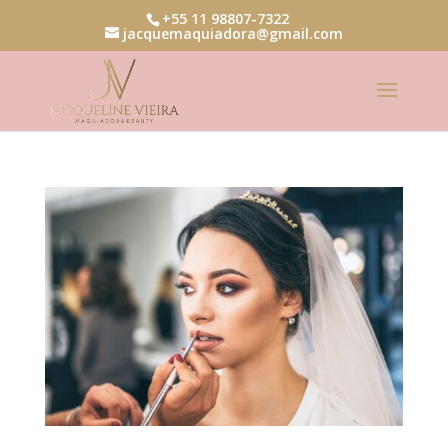
+55 11 98807-7322
jacquemaquiadora@gmail.com