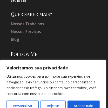
SP, Brazil
Quer saber mais?
Nossos Trabalhos
Nossos Serviços
Blog
Follow Me
Valorizamos sua privacidade
Utilizamos cookies para aprimorar sua experiência de
navegação, exibir anúncios ou conteúdo personalizado e
analisar nosso tráfego. Ao clicar em “Aceitar todos”, você
concorda com nosso uso de cookies.
© COPYRIGHT 2026 → JACQUELINE VIEIRA MAKEUP → POR: CONEKI -
SOLUÇÕES DIGITAIS |
CRIAÇÃO DE SITES
Personalizar
Rejeitar
Aceitar tudo