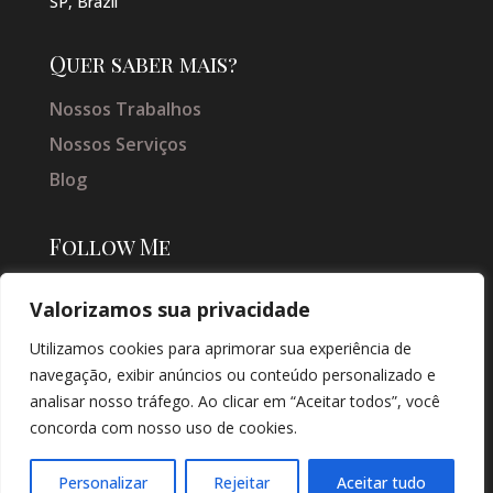
SP, Brazil
Quer saber mais?
Nossos Trabalhos
Nossos Serviços
Blog
Follow Me
Valorizamos sua privacidade
Utilizamos cookies para aprimorar sua experiência de
navegação, exibir anúncios ou conteúdo personalizado e
analisar nosso tráfego. Ao clicar em “Aceitar todos”, você
concorda com nosso uso de cookies.
© COPYRIGHT 2026 → JACQUELINE VIEIRA MAKEUP → POR: CONEKI -
SOLUÇÕES DIGITAIS |
CRIAÇÃO DE SITES
Personalizar
Rejeitar
Aceitar tudo