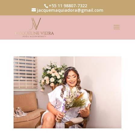
+55 11 98807-7322
jacquemaquiadora@gmail.com