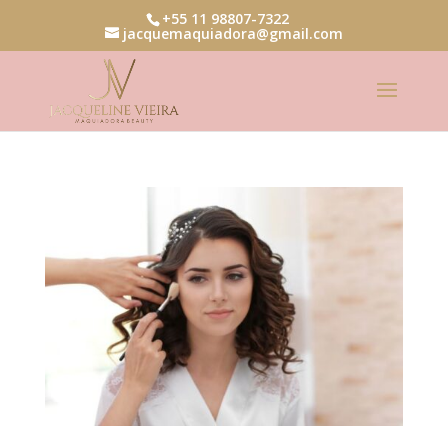
+55 11 98807-7322
jacquemaquiadora@gmail.com