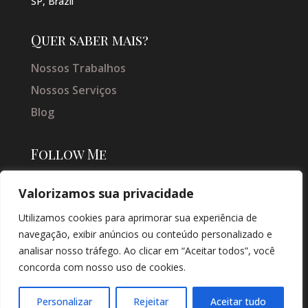
SP, Brazil
Quer saber mais?
Nossos Trabalhos
Nossos Serviços
Blog
Follow Me
Valorizamos sua privacidade
Utilizamos cookies para aprimorar sua experiência de
navegação, exibir anúncios ou conteúdo personalizado e
analisar nosso tráfego. Ao clicar em “Aceitar todos”, você
concorda com nosso uso de cookies.
© COPYRIGHT 2026 → JACQUELINE VIEIRA MAKEUP → POR: CONEKI -
SOLUÇÕES DIGITAIS |
CRIAÇÃO DE SITES
Personalizar
Rejeitar
Aceitar tudo