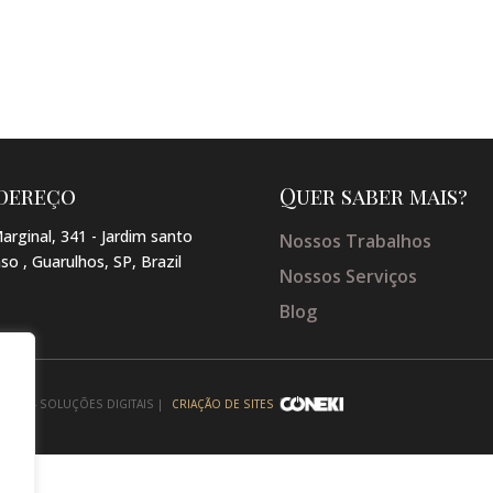
dereço
Quer saber mais?
arginal, 341 - Jardim santo
Nossos Trabalhos
so , Guarulhos, SP, Brazil
Nossos Serviços
Blog
NEKI - SOLUÇÕES DIGITAIS |
CRIAÇÃO DE SITES