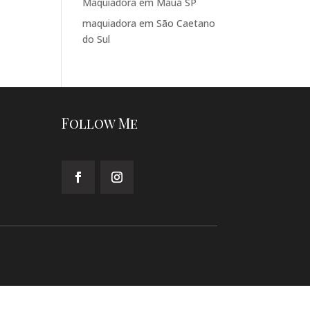
Maquiadora em Mauá SP
maquiadora em São Caetano
do Sul
Follow Me