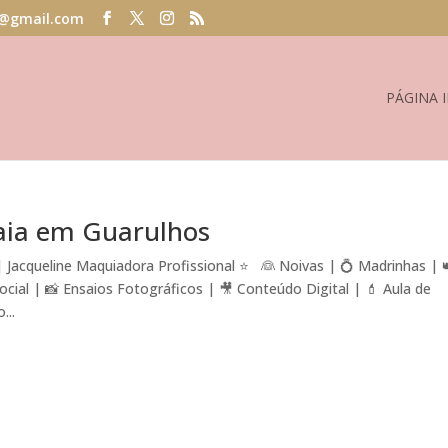
@gmail.com
PÁGINA I
aia em Guarulhos
Jacqueline Maquiadora Profissional ⭐ 👰 Noivas | 💍 Madrinhas | 
al | 📸 Ensaios Fotográficos | 🎥 Conteúdo Digital | 💄 Aula de
...