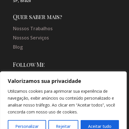
SP, Brazil
Quer saber mais?
Nossos Trabalhos
Nossos Serviços
Blog
Follow Me
Valorizamos sua privacidade
Utilizamos cookies para aprimorar sua experiência de
navegação, exibir anúncios ou conteúdo personalizado e
analisar nosso tráfego. Ao clicar em “Aceitar todos”, você
concorda com nosso uso de cookies.
© COPYRIGHT 2026 → JACQUELINE VIEIRA MAKEUP → POR: CONEKI -
SOLUÇÕES DIGITAIS |
CRIAÇÃO DE SITES
Personalizar
Rejeitar
Aceitar tudo