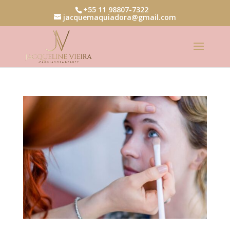
+55 11 98807-7322
jacquemaquiadora@gmail.com