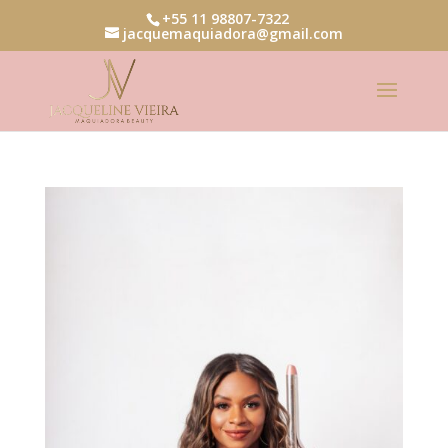
+55 11 98807-7322
jacquemaquiadora@gmail.com