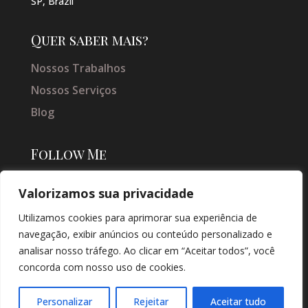
SP, Brazil
Quer saber mais?
Nossos Trabalhos
Nossos Serviços
Blog
Follow Me
Valorizamos sua privacidade
Utilizamos cookies para aprimorar sua experiência de
navegação, exibir anúncios ou conteúdo personalizado e
analisar nosso tráfego. Ao clicar em “Aceitar todos”, você
concorda com nosso uso de cookies.
© COPYRIGHT 2026 → JACQUELINE VIEIRA MAKEUP → POR: CONEKI -
SOLUÇÕES DIGITAIS |
CRIAÇÃO DE SITES
Personalizar
Rejeitar
Aceitar tudo