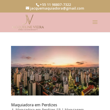
+55 11 98807-7322
jacquemaquiadora@gmail.com
Maquiadora em Perdizes
💄 Maquiadora em Perdizes SP | Maquiagem