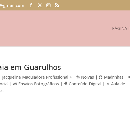
@gmail.com
PÁGINA I
aia em Guarulhos
Jacqueline Maquiadora Profissional ⭐ 👰 Noivas | 💍 Madrinhas | 
al | 📸 Ensaios Fotográficos | 🎥 Conteúdo Digital | 💄 Aula de
...