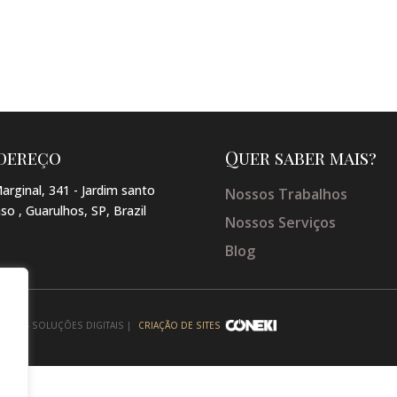
dereço
Quer saber mais?
arginal, 341 - Jardim santo
Nossos Trabalhos
so , Guarulhos, SP, Brazil
Nossos Serviços
Blog
NEKI - SOLUÇÕES DIGITAIS |
CRIAÇÃO DE SITES