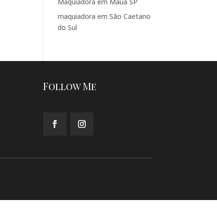
Maquiadora em Mauá SP
maquiadora em São Caetano
do Sul
Follow Me