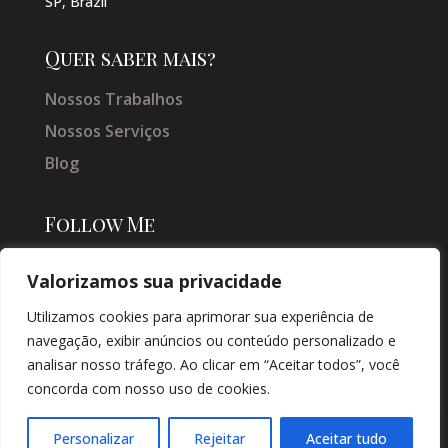
SP, Brazil
Quer saber mais?
Nossos Trabalhos
Nossos Serviços
Blog
Follow Me
Valorizamos sua privacidade
Utilizamos cookies para aprimorar sua experiência de
navegação, exibir anúncios ou conteúdo personalizado e
analisar nosso tráfego. Ao clicar em “Aceitar todos”, você
concorda com nosso uso de cookies.
© COPYRIGHT 2026 → JACQUELINE VIEIRA MAKEUP → POR: CONEKI -
SOLUÇÕES DIGITAIS |
CRIAÇÃO DE SITES
Personalizar
Rejeitar
Aceitar tudo