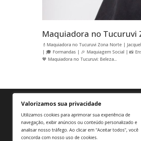
Maquiadora no Tucuruvi 
💄Maquiadora no Tucuruvi Zona Norte | Jacquel
| 🎓 Formandas | 🎉 Maquiagem Social | 📸 En
💖 Maquiadora no Tucuruvi: Beleza...
Valorizamos sua privacidade
Agende agora
En
Utilizamos cookies para aprimorar sua experiência de
+55 11 98807-7322
Av M
navegação, exibir anúncios ou conteúdo personalizado e
Afon
analisar nosso tráfego. Ao clicar em “Aceitar todos”, você
concorda com nosso uso de cookies.