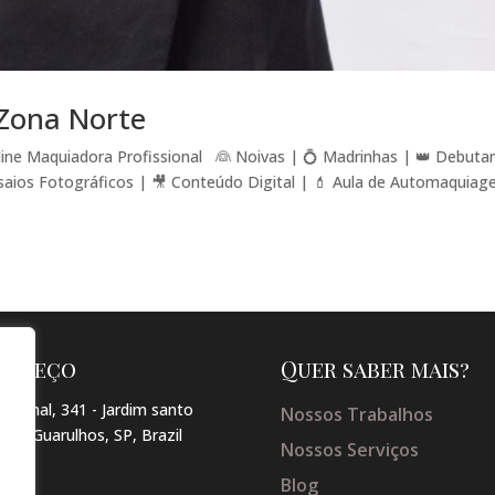
Zona Norte
ine Maquiadora Profissional 👰 Noivas | 💍 Madrinhas | 👑 Debuta
saios Fotográficos | 🎥 Conteúdo Digital | 💄 Aula de Automaqui
dereço
Quer saber mais?
arginal, 341 - Jardim santo
Nossos Trabalhos
so , Guarulhos, SP, Brazil
Nossos Serviços
Blog