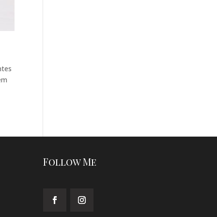
ntes
agem
Follow Me