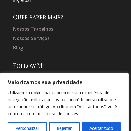
SP, Brazil
Quer saber mais?
Nossos Trabalhos
Nossos Serviços
Blog
Follow Me
Valorizamos sua privacidade
Utilizamos cookies para aprimorar sua experiência de
navegação, exibir anúncios ou conteúdo personalizado e
analisar nosso tráfego. Ao clicar em “Aceitar todos”, você
concorda com nosso uso de cookies.
© COPYRIGHT 2026 → JACQUELINE VIEIRA MAKEUP → POR: CONEKI -
SOLUÇÕES DIGITAIS |
CRIAÇÃO DE SITES
Personalizar
Rejeitar
Aceitar tudo