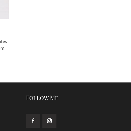
ntes
agem
Follow Me