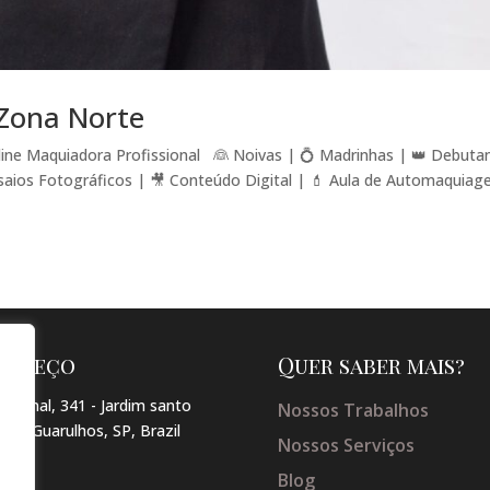
Zona Norte
ine Maquiadora Profissional 👰 Noivas | 💍 Madrinhas | 👑 Debuta
saios Fotográficos | 🎥 Conteúdo Digital | 💄 Aula de Automaqui
dereço
Quer saber mais?
arginal, 341 - Jardim santo
Nossos Trabalhos
so , Guarulhos, SP, Brazil
Nossos Serviços
Blog