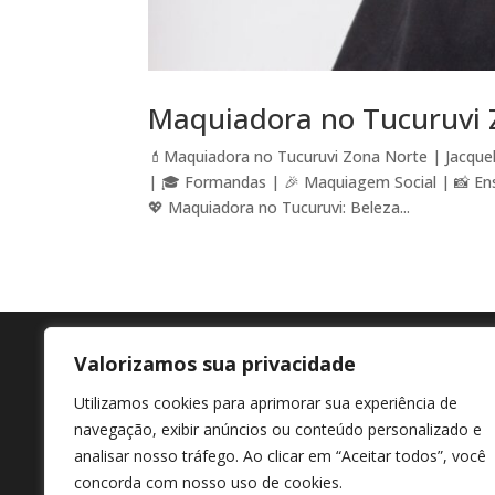
Maquiadora no Tucuruvi 
💄Maquiadora no Tucuruvi Zona Norte | Jacquel
| 🎓 Formandas | 🎉 Maquiagem Social | 📸 En
💖 Maquiadora no Tucuruvi: Beleza...
Valorizamos sua privacidade
Agende agora
En
Utilizamos cookies para aprimorar sua experiência de
+55 11 98807-7322
Av M
navegação, exibir anúncios ou conteúdo personalizado e
Afon
analisar nosso tráfego. Ao clicar em “Aceitar todos”, você
concorda com nosso uso de cookies.