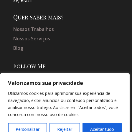
SP, Brazil
Quer saber mais?
Nossos Trabalhos
Nossos Serviços
Blog
Follow Me
Valorizamos sua privacidade
Utilizamos cookies para aprimorar sua experiência de
navegação, exibir anúncios ou conteúdo personalizado e
analisar nosso tráfego. Ao clicar em “Aceitar todos”, você
concorda com nosso uso de cookies.
© COPYRIGHT 2026 → JACQUELINE VIEIRA MAKEUP → POR: CONEKI -
SOLUÇÕES DIGITAIS |
CRIAÇÃO DE SITES
Personalizar
Rejeitar
Aceitar tudo