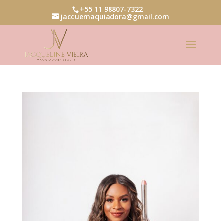
+55 11 98807-7322
jacquemaquiadora@gmail.com