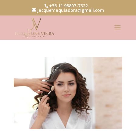
+55 11 98807-7322
jacquemaquiadora@gmail.com