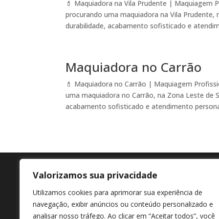
💄 Maquiadora na Vila Prudente | Maquiagem P
procurando uma maquiadora na Vila Prudente, n
durabilidade, acabamento sofisticado e atendim
Maquiadora no Carrão
💄 Maquiadora no Carrão | Maquiagem Profissi
uma maquiadora no Carrão, na Zona Leste de Sã
acabamento sofisticado e atendimento personal
Valorizamos sua privacidade
Agende agora
En
Utilizamos cookies para aprimorar sua experiência de
+55 11 98807-7322
Av M
navegação, exibir anúncios ou conteúdo personalizado e
Afon
analisar nosso tráfego. Ao clicar em “Aceitar todos”, você