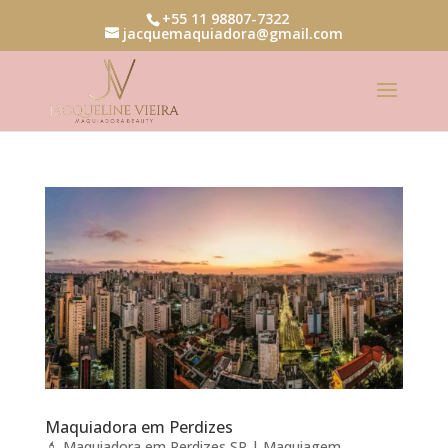
+55 11 98807-7322
jacquemaquiadora@gmail.com
Maquiadora em Perdizes
💄 Maquiadora em Perdizes SP | Maquiagem