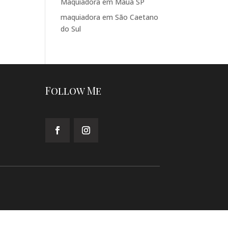
Maquiadora em Mauá SP
maquiadora em São Caetano
do Sul
Follow Me