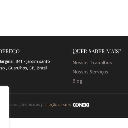
dereço
Quer saber mais?
arginal, 341 - Jardim santo
Nossos Trabalhos
so , Guarulhos, SP, Brazil
Nossos Serviços
Blog
NEKI - SOLUÇÕES DIGITAIS |
CRIAÇÃO DE SITES