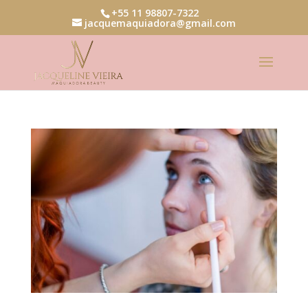
+55 11 98807-7322
jacquemaquiadora@gmail.com