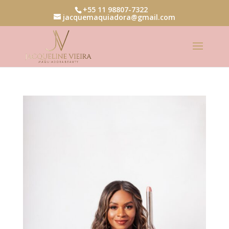
+55 11 98807-7322
jacquemaquiadora@gmail.com