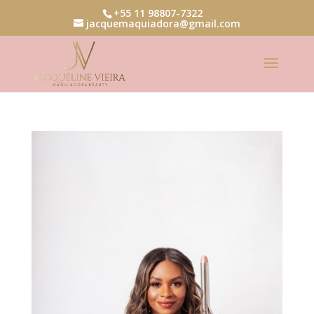
+55 11 98807-7322
jacquemaquiadora@gmail.com