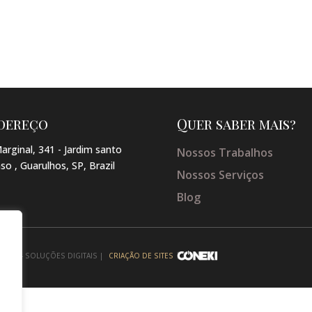
dereço
Quer saber mais?
arginal, 341 - Jardim santo
Nossos Trabalhos
so , Guarulhos, SP, Brazil
Nossos Serviços
Blog
NEKI - SOLUÇÕES DIGITAIS |
CRIAÇÃO DE SITES