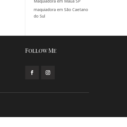
Maquiadora em Mauá SP
maquiadora em São Caetano
do Sul
Follow Me