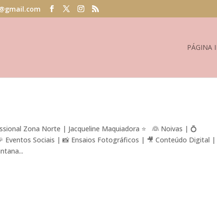
@gmail.com
PÁGINA I
sional Zona Norte | Jacqueline Maquiadora ⭐ 👰 Noivas | 💍
Eventos Sociais | 📸 Ensaios Fotográficos | 🎥 Conteúdo Digital |
tana...