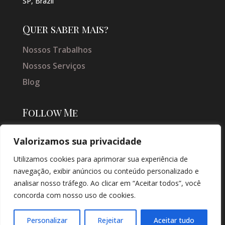
SP, Brazil
Quer saber mais?
Nossos Trabalhos
Nossos Serviços
Blog
Follow Me
Valorizamos sua privacidade
Utilizamos cookies para aprimorar sua experiência de
navegação, exibir anúncios ou conteúdo personalizado e
analisar nosso tráfego. Ao clicar em “Aceitar todos”, você
concorda com nosso uso de cookies.
© COPYRIGHT 2026 → JACQUELINE VIEIRA MAKEUP → POR: CONEKI -
SOLUÇÕES DIGITAIS |
CRIAÇÃO DE SITES
Personalizar
Rejeitar
Aceitar tudo