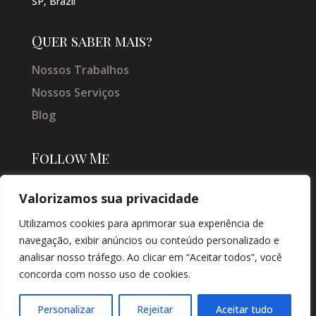
SP, Brazil
Quer saber mais?
Nossos Trabalhos
Nossos Serviços
Blog
Follow Me
Valorizamos sua privacidade
Utilizamos cookies para aprimorar sua experiência de
navegação, exibir anúncios ou conteúdo personalizado e
analisar nosso tráfego. Ao clicar em “Aceitar todos”, você
concorda com nosso uso de cookies.
© COPYRIGHT 2026 → JACQUELINE VIEIRA MAKEUP → POR: CONEKI -
SOLUÇÕES DIGITAIS |
CRIAÇÃO DE SITES
Personalizar
Rejeitar
Aceitar tudo