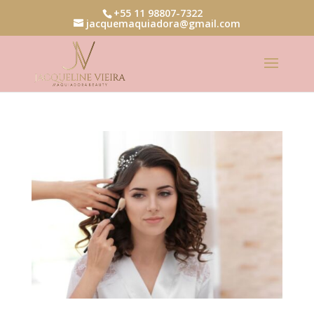
+55 11 98807-7322
jacquemaquiadora@gmail.com