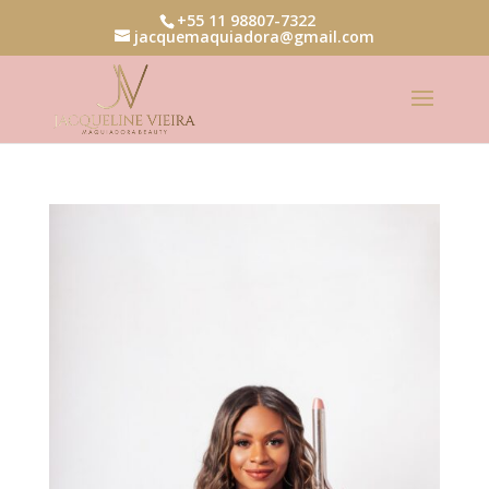
+55 11 98807-7322
jacquemaquiadora@gmail.com