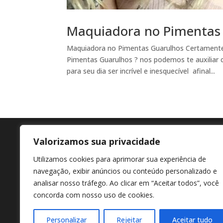
Maquiadora no Pimentas
Maquiadora no Pimentas Guarulhos Certamente
Pimentas Guarulhos ? nos podemos te auxiliar 
para seu dia ser incrível e inesquecível afinal...
Valorizamos sua privacidade
Agende agora
En
Utilizamos cookies para aprimorar sua experiência de
+55 11 98807-7322
Av M
navegação, exibir anúncios ou conteúdo personalizado e
Afon
analisar nosso tráfego. Ao clicar em “Aceitar todos”, você
concorda com nosso uso de cookies.
Personalizar
Rejeitar
Aceitar tudo