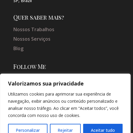
SP, Brazil
Quer saber mais?
Nossos Trabalhos
Nossos Serviços
Blog
Follow Me
Valorizamos sua privacidade
Utilizamos cookies para aprimorar sua experiência de
navegação, exibir anúncios ou conteúdo personalizado e
analisar nosso tráfego. Ao clicar em “Aceitar todos”, você
concorda com nosso uso de cookies.
© COPYRIGHT 2026 → JACQUELINE VIEIRA MAKEUP → POR: CONEKI -
SOLUÇÕES DIGITAIS |
CRIAÇÃO DE SITES
Personalizar
Rejeitar
Aceitar tudo