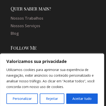
Quer saber mais?
Nossos Trabalhos
Nossos Serviços
Blog
Follow Me
Valorizamos sua privacidade
Utilizamos cookies para aprimorar sua experiência de
navegação, exibir anúncios ou conteúdo personalizado e
analisar nosso tráfego. Ao clicar em “Aceitar todos”, você
concorda com nosso uso de cookies.
© COPYRIGHT 2026 → JACQUELINE VIEIRA MAKEUP → POR: CONEKI -
SOLUÇÕES DIGITAIS |
CRIAÇÃO DE SITES
Personalizar
Rejeitar
Aceitar tudo