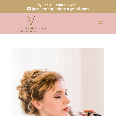
+55 11 98807-7322
jacquemaquiadora@gmail.com