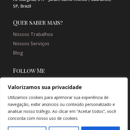
SP, Brazil
Quer saber mais?
Nossos Trabalhos
Nossos Serviços
Blog
Follow Me
Valorizamos sua privacidade
Utilizamos cookies para aprimorar sua experiência de
navegação, exibir anúncios ou conteúdo personalizado e
analisar nosso tráfego. Ao clicar em “Aceitar todos”, você
concorda com nosso uso de cookies.
© COPYRIGHT 2026 → JACQUELINE VIEIRA MAKEUP → POR: CONEKI -