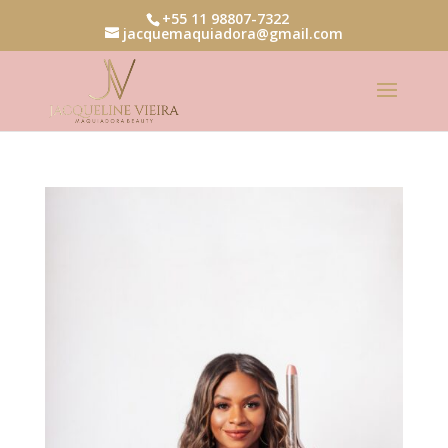
+55 11 98807-7322
jacquemaquiadora@gmail.com