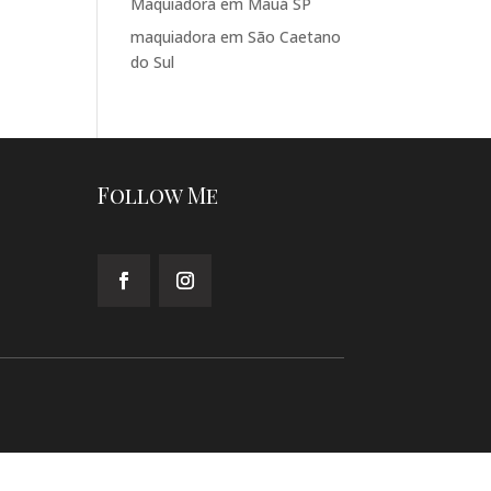
Maquiadora em Mauá SP
maquiadora em São Caetano
do Sul
Follow Me