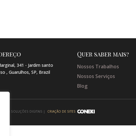
dereço
Quer saber mais?
arginal, 341 - Jardim santo
Nossos Trabalhos
so , Guarulhos, SP, Brazil
Nossos Serviços
Blog
NEKI - SOLUÇÕES DIGITAIS |
CRIAÇÃO DE SITES