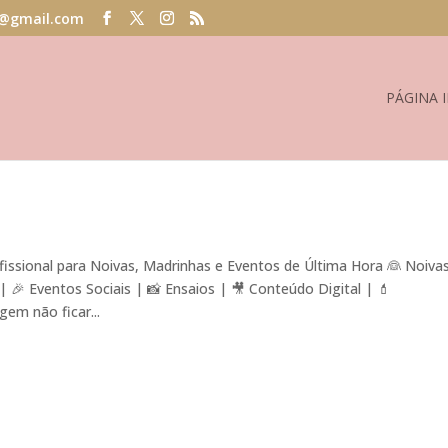
@gmail.com
PÁGINA I
ssional para Noivas, Madrinhas e Eventos de Última Hora 👰 Noiva
🎉 Eventos Sociais | 📸 Ensaios | 🎥 Conteúdo Digital | 💄
em não ficar...