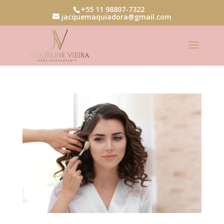
+55 11 98807-7322
jacquemaquiadora@gmail.com