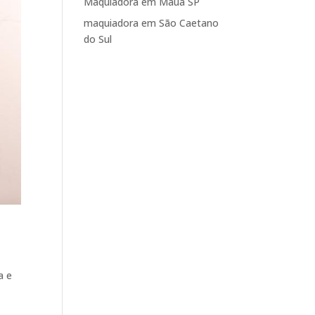
Maquiadora em Mauá SP
maquiadora em São Caetano
do Sul
a e