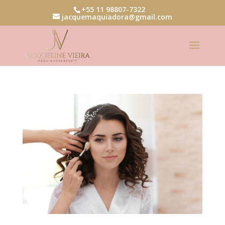
+55 11 98807-7322
jacquemaquiadora@gmail.com