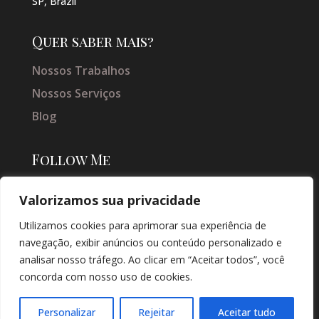
SP, Brazil
Quer saber mais?
Nossos Trabalhos
Nossos Serviços
Blog
Follow Me
Valorizamos sua privacidade
Utilizamos cookies para aprimorar sua experiência de
navegação, exibir anúncios ou conteúdo personalizado e
analisar nosso tráfego. Ao clicar em “Aceitar todos”, você
concorda com nosso uso de cookies.
© COPYRIGHT 2026 → JACQUELINE VIEIRA MAKEUP → POR: CONEKI -
SOLUÇÕES DIGITAIS |
CRIAÇÃO DE SITES
Personalizar
Rejeitar
Aceitar tudo