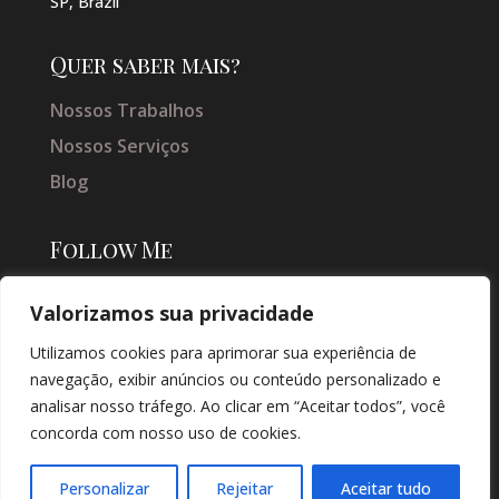
SP, Brazil
Quer saber mais?
Nossos Trabalhos
Nossos Serviços
Blog
Follow Me
Valorizamos sua privacidade
Utilizamos cookies para aprimorar sua experiência de
navegação, exibir anúncios ou conteúdo personalizado e
analisar nosso tráfego. Ao clicar em “Aceitar todos”, você
concorda com nosso uso de cookies.
© COPYRIGHT 2026 → JACQUELINE VIEIRA MAKEUP → POR: CONEKI -
SOLUÇÕES DIGITAIS |
CRIAÇÃO DE SITES
Personalizar
Rejeitar
Aceitar tudo