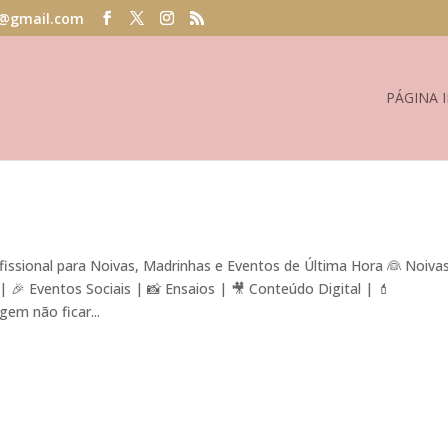
@gmail.com
PÁGINA I
ssional para Noivas, Madrinhas e Eventos de Última Hora 👰 Noiva
🎉 Eventos Sociais | 📸 Ensaios | 🎥 Conteúdo Digital | 💄
em não ficar...