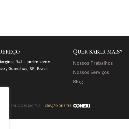
dereço
Quer saber mais?
arginal, 341 - Jardim santo
Nossos Trabalhos
so , Guarulhos, SP, Brazil
Nossos Serviços
Blog
NEKI - SOLUÇÕES DIGITAIS |
CRIAÇÃO DE SITES