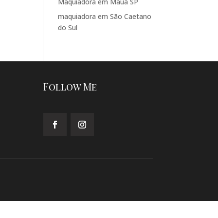
Maquiadora em Mauá SP
maquiadora em São Caetano
do Sul
Follow Me