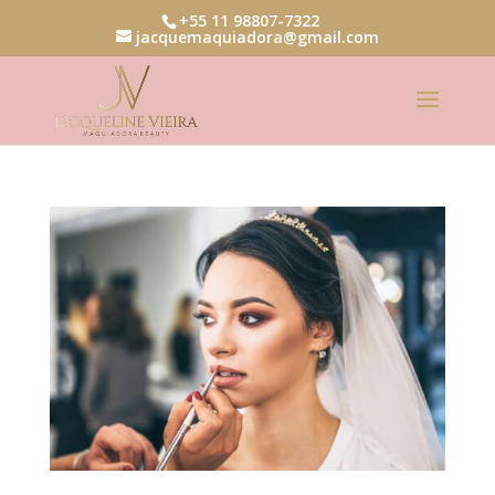
+55 11 98807-7322
jacquemaquiadora@gmail.com